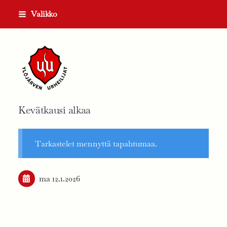
Siirry
Valikko
sivun
sisältöön
Ylöjärven Urheilijat ry
Kevätkausi alkaa
Tarkastelet mennyttä tapahtumaa.
ma 12.1.2026