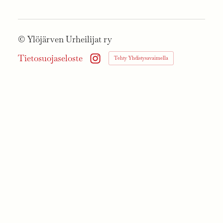
©
Ylöjärven Urheilijat ry
Tietosuojaseloste
Tehty Yhdistysavaimella
Instagram