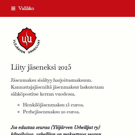
Siirry
Valikko
sivun
sisältöön
Ylöjärven Urheilijat ry
Liity jäseneksi 2025
Jäsenmaksu sisältyy harjoitusmaksuun.
Kannattajajäseniltä jäsenmaksut laskutetaan
sähköpostitse kerran vuodessa.
Henkilöjäsenmaksu 15 euroa.
Perhejäsenmaksu 20 euroa.
Jos edustaa seuraa (Ylöjärven Urheilijat ry)
kilpailuissa, urheilijan on maksettava seuran