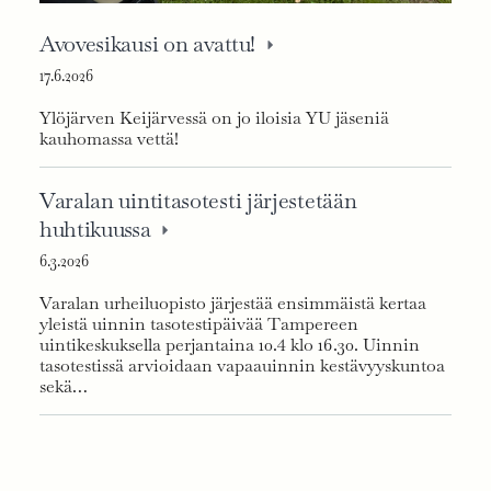
Avovesikausi on avattu!
17.6.2026
Ylöjärven Keijärvessä on jo iloisia YU jäseniä
kauhomassa vettä!
Varalan uintitasotesti järjestetään
huhtikuussa
6.3.2026
Varalan urheiluopisto järjestää ensimmäistä kertaa
yleistä uinnin tasotestipäivää Tampereen
uintikeskuksella perjantaina 10.4 klo 16.30. Uinnin
tasotestissä arvioidaan vapaauinnin kestävyyskuntoa
sekä…