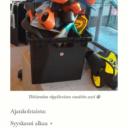
Ykkösradan räpyläveistos vuodelta 2024 🤩
Ajankohtaista:
Syyskausi alkaa