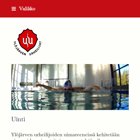
Siirry
Valikko
sivun
sisältöön
Ylöjärven Urheilijat ry
Uinti
Ylöjärven urheilijoiden uimareeneissä kehitetään