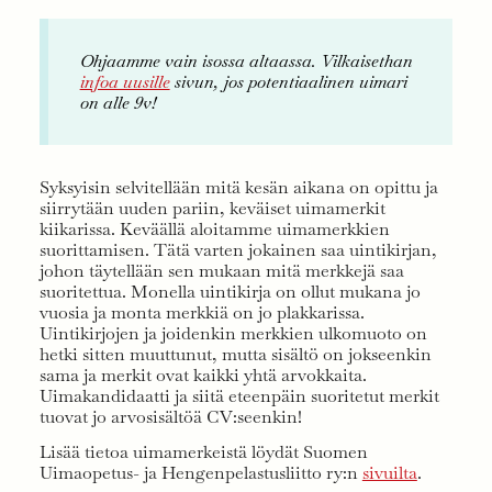
Ohjaamme vain isossa altaassa. Vilkaisethan
infoa uusille
sivun, jos potentiaalinen uimari
on alle 9v!
Syksyisin selvitellään mitä kesän aikana on opittu ja
siirrytään uuden pariin, keväiset uimamerkit
kiikarissa. Keväällä aloitamme uimamerkkien
suorittamisen. Tätä varten jokainen saa uintikirjan,
johon täytellään sen mukaan mitä merkkejä saa
suoritettua. Monella uintikirja on ollut mukana jo
vuosia ja monta merkkiä on jo plakkarissa.
Uintikirjojen ja joidenkin merkkien ulkomuoto on
hetki sitten muuttunut, mutta sisältö on jokseenkin
sama ja merkit ovat kaikki yhtä arvokkaita.
Uimakandidaatti ja siitä eteenpäin suoritetut merkit
tuovat jo arvosisältöä CV:seenkin!
Lisää tietoa uimamerkeistä löydät Suomen
Uimaopetus- ja Hengenpelastusliitto ry:n
sivuilta
.