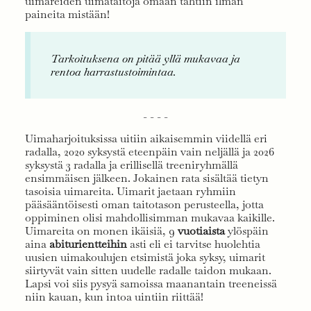
uimareiden uimataitoja omaan tahtiin ilman
paineita mistään!
Tarkoituksena on pitää yllä mukavaa ja
rentoa harrastustoimintaa.
- - - -
Uimaharjoituksissa uitiin aikaisemmin viidellä eri
radalla, 2020 syksystä eteenpäin vain neljällä ja 2026
syksystä 3 radalla ja erillisellä treeniryhmällä
ensimmäisen jälkeen. Jokainen rata sisältää tietyn
tasoisia uimareita. Uimarit jaetaan ryhmiin
pääsääntöisesti oman taitotason perusteella, jotta
oppiminen olisi mahdollisimman mukavaa kaikille.
Uimareita on monen ikäisiä, 9
vuotiaista
ylöspäin
aina
abiturientteihin
asti eli ei tarvitse huolehtia
uusien uimakoulujen etsimistä joka syksy, uimarit
siirtyvät vain sitten uudelle radalle taidon mukaan.
Lapsi voi siis pysyä samoissa maanantain treeneissä
niin kauan, kun intoa uintiin riittää!