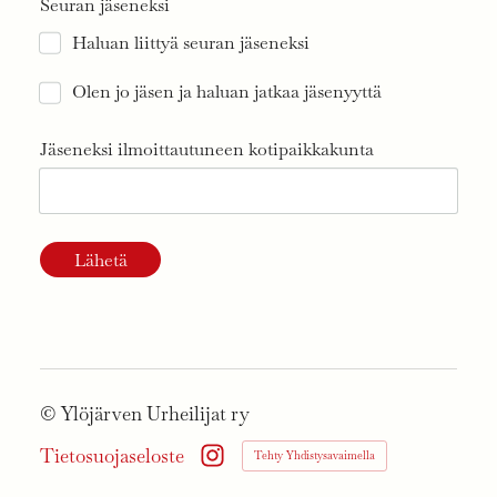
Seuran jäseneksi
Haluan liittyä seuran jäseneksi
Olen jo jäsen ja haluan jatkaa jäsenyyttä
Jäseneksi ilmoittautuneen kotipaikkakunta
Lähetä
©
Ylöjärven Urheilijat ry
Tietosuojaseloste
Tehty Yhdistysavaimella
Instagram