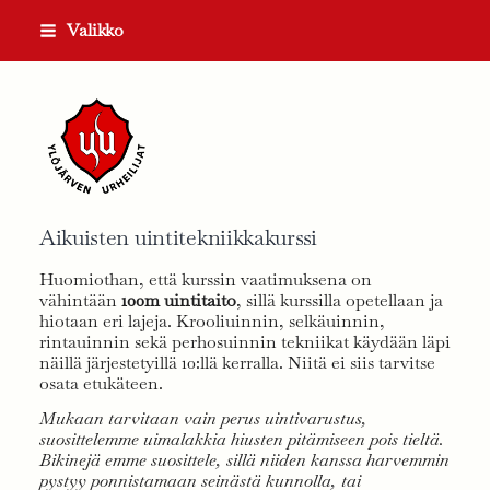
Siirry
Valikko
sivun
sisältöön
Ylöjärven Urheilijat ry
Aikuisten uintitekniikkakurssi
Huomiothan, että kurssin vaatimuksena on
vähintään
100m uintitaito
, sillä kurssilla opetellaan ja
hiotaan eri lajeja. Krooliuinnin, selkäuinnin,
rintauinnin sekä perhosuinnin tekniikat käydään läpi
näillä järjestetyillä 10:llä kerralla. Niitä ei siis tarvitse
osata etukäteen.
Mukaan tarvitaan vain perus uintivarustus,
suosittelemme uimalakkia hiusten pitämiseen pois tieltä.
Bikinejä emme suosittele, sillä niiden kanssa harvemmin
pystyy ponnistamaan seinästä kunnolla, tai