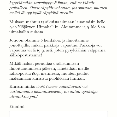
hyppäämään starttihyppyä ilman, että ne jäävät
paikalleen. Omat räpylät voi ottaa, jos omistaa, muuten
meiltä löytyy kyllä räpylöitä treeniin.
Mukaan mahtuu 12 aikuista uimaan lauantaisin kello
9-10 Ylöjärven Uimahalliin. Aloitamme 12.9. klo 8.40
uimahallin aulassa.
Jonoon otamme 5 henkilöä, ja ilmoitamme
jonottajille, mikäli paikkoja vapautuu. Paikkoja voi
vapautua vielä 19.9. asti, joten pysykäähän valppaina
sähköpostistanne!
Mikäli haluat peruuttaa osallistumisen
ilmoittautumisen jälkeen, lähetäthän meille
sähköpostia 18.9. mennessä, muuten joudut
maksamaan kurssista puolikkaan hinnan.
Kurssin hinta: 150€
(emme valitettavasti voi
vastaanottaa liikuntaseteleitä, tai antaa opiskelija-
alennuksia ym.)
Etunimi