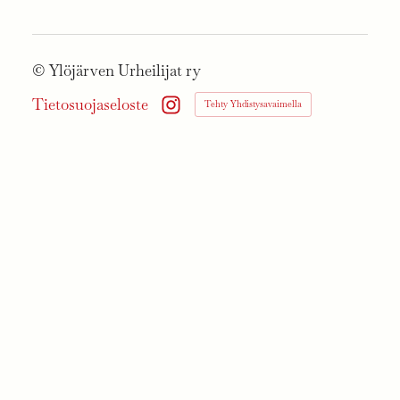
©
Ylöjärven Urheilijat ry
Tietosuojaseloste
Tehty Yhdistysavaimella
Instagram