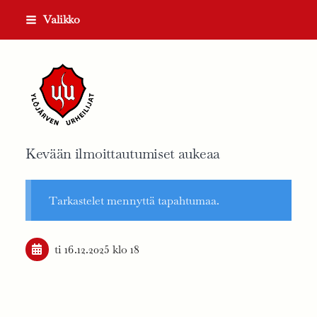
Siirry
Valikko
sivun
sisältöön
Ylöjärven Urheilijat ry
Kevään ilmoittautumiset aukeaa
Tarkastelet mennyttä tapahtumaa.
ti 16.12.2025
klo 18