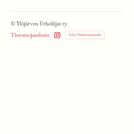
©
Ylöjärven Urheilijat ry
Tietosuojaseloste
Tehty Yhdistysavaimella
Instagram