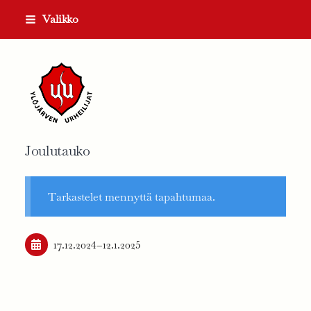
Siirry
Valikko
sivun
sisältöön
Ylöjärven Urheilijat ry
Joulutauko
Tarkastelet mennyttä tapahtumaa.
17.12.2024
–
12.1.2025