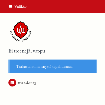
Siirry
Valikko
sivun
sisältöön
Ylöjärven Urheilijat ry
Ei treenejä, vappu
Tarkastelet mennyttä tapahtumaa.
ma 1.5.2023