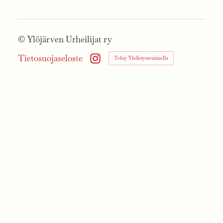
©
Ylöjärven Urheilijat ry
Tietosuojaseloste
Tehty Yhdistysavaimella
Instagram