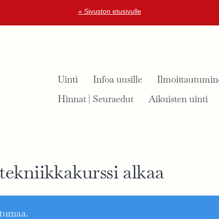
« Sivuston etusivulle
Uinti
Infoa uusille
Ilmoittautumin
Hinnat | Seuraedut
Aikuisten uinti
tekniikkakurssi alkaa
htumaa.