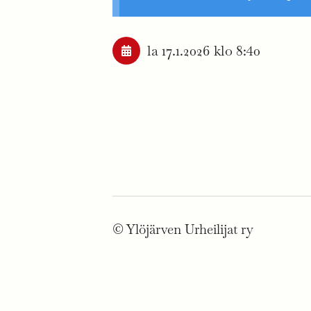
la 17.1.2026
klo 8:40
©
Ylöjärven Urheilijat ry