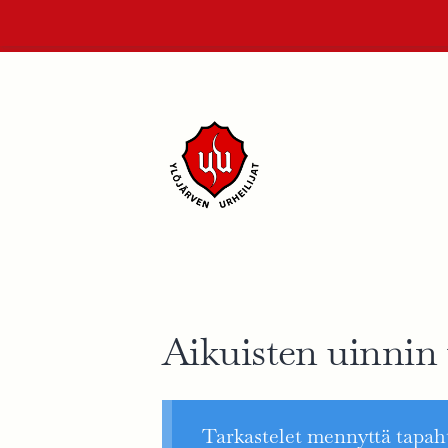
Siirry
sivun
sisältöön
Ylöjärven Urheilijat ry
Aikuisten uinnin 
Tarkastelet mennyttä tapa