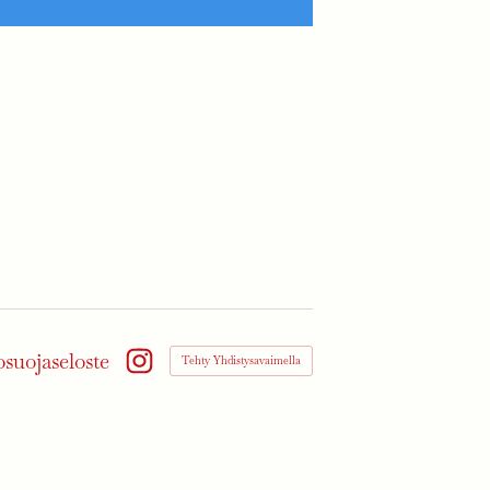
osuojaseloste
Tehty Yhdistysavaimella
Instagram